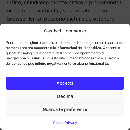
Infine, chiudiamo questo articolo proponendoti
un paio di trucchi che, se adottati con un
browser lento, possono aiutarti ad ottenere
prestazioni migliori.
Gestisci il consenso
Per offrire le migliori esperienze, utilizziamo tecnologie come i cookie per
Alcuni siti Web utilizzano un po’
troppe
memorizzare e/o accedere alle informazioni del dispositivo. Consenti a
animazioni
, che possono rallentare il browser.
queste tecnologie di elaborare dati come il comportamento di
navigazione o ID unici su questo sito. Il mancato consenso o la revoca
Disattiva o limita le animazioni nelle
del consenso può influire negativamente su alcune funzionalità.
impostazioni del browser per migliorare le
prestazioni. Questa soluzione può essere molto
Accetta
utile anche per risparmiare banda se navighi
online con un
piano di traffico
con GB limitati.
Declina
Guarda le preferenze
Il secondo consiglio è quello di
riavviare
periodicamente il browser
, magari
Cookie
Privacy
cancellando di tanto in tanto
file temporanei