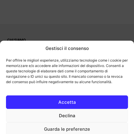
CHI SIAMO
PUBBLICITÀ
Gestisci il consenso
CONTATTI
LAVORA CON NOI
Per offrire le migliori esperienze, utilizziamo tecnologie come i cookie per
memorizzare e/o accedere alle informazioni del dispositivo. Consenti a
queste tecnologie di elaborare dati come il comportamento di
navigazione o ID unici su questo sito. Il mancato consenso o la revoca
del consenso può influire negativamente su alcune funzionalità.
OutOfBit
Outofbit.it partecipa al Programma Affiliazione Amazon EU, un
programma di affiliazione che consente ai siti di percepire una
commissione pubblicitaria pubblicizzando e fornendo link al sito
Accetta
Amazon.it. Amazon e il logo Amazon sono marchi registrati di
Amazon.com, Inc. o delle sue affiliate.
Declina
COPYRIGHT © 2013-2025 OUTOFBIT P.IVA 04140830243, TUTTI I
DIRITTI RISERVATI.
outofbit.it@gmail.com | outofbit@pec.it
Guarda le preferenze
Privacy
Cookie
Note legali