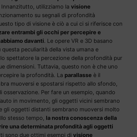
. Innanzitutto, utilizziamo la
visione
unzionamento su segnali di profondità
sto tipo di visione è ciò a cui ci si riferisce con
zzare entrambi gli occhi per percepire e
e abbiamo davanti
. Le opere VR e 3D basano
u questa peculiarità della vista umana e
llo spettatore la percezione della profondità pur
due dimensioni. Tuttavia, questo non è che uno
rcepire la profondità. La
parallasse
è il
ra muoversi e spostarsi rispetto allo sfondo,
 di osservazione. Per fare un esempio, quando
l’auto in movimento, gli oggetti vicini sembrano
re gli oggetti distanti sembrano muoversi molto
Allo stesso tempo,
la nostra conoscenza della
ire una determinata profondità agli oggetti
ati sono due ottimi esempi di
visione