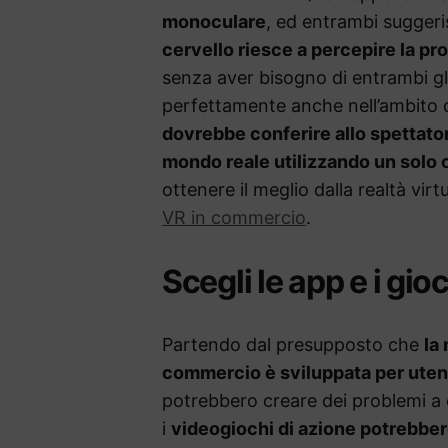
monoculare
, ed entrambi suggeri
cervello riesce a percepire la pr
senza aver bisogno di entrambi gl
perfettamente anche nell’ambito de
dovrebbe conferire allo spettato
mondo reale utilizzando un solo 
ottenere il meglio dalla realtà vir
VR in commercio
.
Scegli le app e i gioc
Partendo dal presupposto che
la
commercio è sviluppata per utent
potrebbero creare dei problemi a 
i
videogiochi di azione potrebber