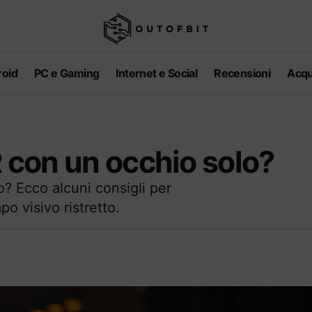
oid
PC e Gaming
Internet e Social
Recensioni
Acqu
R con un occhio solo?
o? Ecco alcuni consigli per
o visivo ristretto.