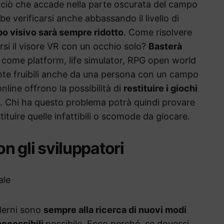
di ciò che accade nella parte oscurata del campo
e verificarsi anche abbassando il livello di
po visivo sarà sempre ridotto
. Come risolvere
rsi il visore VR con un occhio solo?
Basterà
 come platform, life simulator, RPG open world
nte fruibili anche da una persona con un campo
online offrono la possibilità di
restituire i giochi
. Chi ha questo problema potrà quindi provare
tituire quelle infattibili o scomode da giocare.
on gli sviluppatori
oderni sono
sempre alla ricerca di nuovi modi
accessibili
possibile. Ecco perché, se dovessi