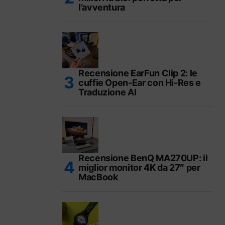
l’avventura
Recensione EarFun Clip 2: le
cuffie Open-Ear con Hi-Res e
Traduzione AI
Recensione BenQ MA270UP: il
miglior monitor 4K da 27″ per
MacBook