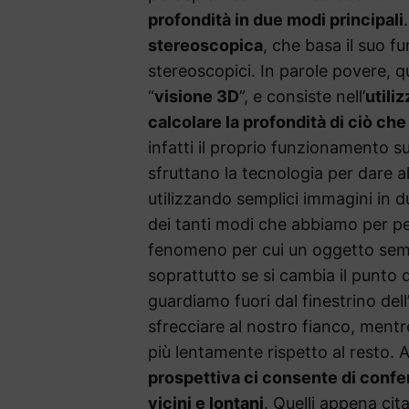
profondità in due modi principali
stereoscopica
, che basa il suo f
stereoscopici. In parole povere, que
“
visione 3D
”, e consiste nell’
utili
calcolare la profondità di ciò ch
infatti il proprio funzionamento s
sfruttano la tecnologia per dare a
utilizzando semplici immagini in 
dei tanti modi che abbiamo per pe
fenomeno per cui un oggetto semb
soprattutto se si cambia il punto
guardiamo fuori dal finestrino del
sfrecciare al nostro fianco, ment
più lentamente rispetto al resto. 
prospettiva ci consente di confer
vicini e lontani
. Quelli appena cit