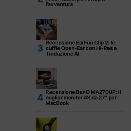
l’avventura
Recensione EarFun Clip 2: le
cuffie Open-Ear con Hi-Res e
Traduzione AI
Recensione BenQ MA270UP: il
miglior monitor 4K da 27″ per
MacBook