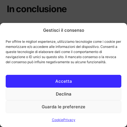
In conclusione
Si tende a vedere la tecnologia wireless come
Gestisci il consenso
particolarmente costosa o poco conveniente:
Per offrire le migliori esperienze, utilizziamo tecnologie come i cookie per
in realtà, i caricabatterie wireless moderni
memorizzare e/o accedere alle informazioni del dispositivo. Consenti a
offrono una dispersione energetica molto
queste tecnologie di elaborare dati come il comportamento di
navigazione o ID unici su questo sito. Il mancato consenso o la revoca
contenuta e, l’assenza di fili fastidiosi, è un
del consenso può influire negativamente su alcune funzionalità.
vantaggio da non sottovalutare.
Accetta
Di fatto, optare per questa modalità di ricarica
risulta piuttosto vantaggioso e, nel giro dei
Declina
prossimi anni, questa tendenza andrà con
Guarda le preferenze
tutta probabilità ad affermarsi ulteriormente.
Cookie
Privacy
Ti abbiamo convinto a passare ad utilizzare la