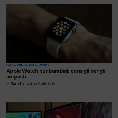
APPLE
CONSIGLI PER GLI ACQUISTI
Apple Watch per bambini: consigli per gli
acquisti
by
Giulia Francolino
9 Aprile 2026