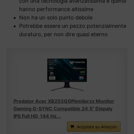
con una tecnologia avanzatissima e quindi
hanno performance altissime
Non ha un solo punto debole
Potrebbe essere un pezzo potenzialmente
duraturo, per non dire quasi eterno
Predator Acer XB253QGPbmiiprzx Monitor
Gaming G-SYNC Compatible 24,5" Dispaly
IPS Full HD, 144 Hz...
Acquista su Amazon