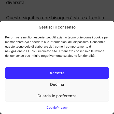
diversità.
Questo significa che bisognerà stare attenti a
determinati particolari che possono sembrare
Gestisci il consenso
piccoli ma che possono fare la differenza.
Per offrire le migliori esperienze, utilizziamo tecnologie come i cookie per
memorizzare e/o accedere alle informazioni del dispositivo. Consenti a
queste tecnologie di elaborare dati come il comportamento di
Innanzitutto sarà il caso di prendere
navigazione o ID unici su questo sito. Il mancato consenso o la revoca
seriamente in considerazione la tecnologia
del consenso può influire negativamente su alcune funzionalità.
HDR
, che ormai da tanto tempo è presente in
tante tipologie di monitor. Questa tecnologia è
Accetta
assolutamente rilevante perché permette a un
giocatore di poter beneficiare di colori vivi e
Declina
decisamente realistici,donando inoltre una
Guarda le preferenze
visione complessiva coerente e credibile.
Cookie
Privacy
Inoltre di questa tecnologia ne beneficiano