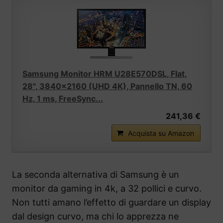
Samsung Monitor HRM U28E570DSL, Flat,
28", 3840x2160 (UHD 4K), Pannello TN, 60
Hz, 1 ms, FreeSync...
241,36 €
Acquista su Amazon
La seconda alternativa di Samsung è un
monitor da gaming in 4k, a 32 pollici e curvo.
Non tutti amano l’effetto di guardare un display
dal design curvo, ma chi lo apprezza ne