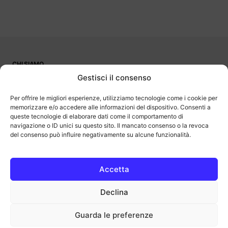
CHI SIAMO
PUBBLICITÀ
Gestisci il consenso
CONTATTI
LAVORA CON NOI
Per offrire le migliori esperienze, utilizziamo tecnologie come i cookie per
memorizzare e/o accedere alle informazioni del dispositivo. Consenti a
queste tecnologie di elaborare dati come il comportamento di
navigazione o ID unici su questo sito. Il mancato consenso o la revoca
del consenso può influire negativamente su alcune funzionalità.
OutOfBit
Outofbit.it partecipa al Programma Affiliazione Amazon EU, un
programma di affiliazione che consente ai siti di percepire una
commissione pubblicitaria pubblicizzando e fornendo link al sito
Accetta
Amazon.it. Amazon e il logo Amazon sono marchi registrati di
Amazon.com, Inc. o delle sue affiliate.
Declina
COPYRIGHT © 2013-2025 OUTOFBIT P.IVA 04140830243, TUTTI I
DIRITTI RISERVATI.
outofbit.it@gmail.com | outofbit@pec.it
Guarda le preferenze
Privacy
Cookie
Note legali