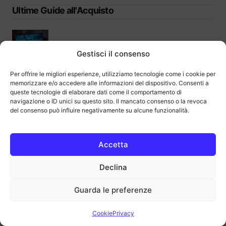
Ultime Guide all'Acquisto
Gestisci il consenso
Migliori Chromebook: Guida completa
Per offrire le migliori esperienze, utilizziamo tecnologie come i cookie per
all’acquisto
memorizzare e/o accedere alle informazioni del dispositivo. Consenti a
queste tecnologie di elaborare dati come il comportamento di
navigazione o ID unici su questo sito. Il mancato consenso o la revoca
del consenso può influire negativamente su alcune funzionalità.
Accetta
Migliori mouse verticali sul mercato | Guida
all’acquisto
Declina
Guarda le preferenze
Cookie
Privacy
Migliori mouse per PC del 2026 | Guida