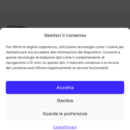
CHI SIAMO
PUBBLICITÀ
Gestisci il consenso
CONTATTI
LAVORA CON NOI
Per offrire le migliori esperienze, utilizziamo tecnologie come i cookie per
memorizzare e/o accedere alle informazioni del dispositivo. Consenti a
queste tecnologie di elaborare dati come il comportamento di
navigazione o ID unici su questo sito. Il mancato consenso o la revoca
del consenso può influire negativamente su alcune funzionalità.
OutOfBit
Outofbit.it partecipa al Programma Affiliazione Amazon EU, un
programma di affiliazione che consente ai siti di percepire una
commissione pubblicitaria pubblicizzando e fornendo link al sito
Accetta
Amazon.it. Amazon e il logo Amazon sono marchi registrati di
Amazon.com, Inc. o delle sue affiliate.
Declina
COPYRIGHT © 2013-2025 OUTOFBIT P.IVA 04140830243, TUTTI I
DIRITTI RISERVATI.
outofbit.it@gmail.com | outofbit@pec.it
Guarda le preferenze
Privacy
Cookie
Note legali
Cookie
Privacy