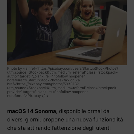
Photo by <a href='https://pixabay.com/users/StartupStockPhotos?
utm_source=Stockpack&utm_medium=referral' class='stockpack-
author' target='_blank' rel="nofollow noopener
noreferrer">StartupStockPhotos</a> on <a
href='https://pixabay.com/photos/593313?
utm_source=Stockpack&utm_medium=referral' class='stockpack-
provider' target='_blank' rel="nofollow noopener
noreferrer">Pixabay</a>
macOS 14 Sonoma
, disponibile ormai da
diversi giorni, propone una nuova funzionalità
che sta attirando l’attenzione degli utenti