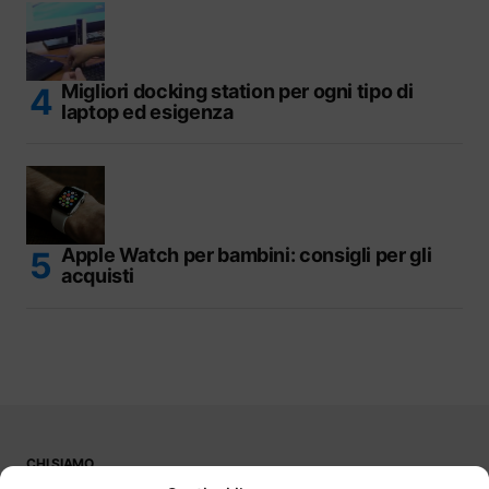
Migliori docking station per ogni tipo di
laptop ed esigenza
Apple Watch per bambini: consigli per gli
acquisti
CHI SIAMO
PUBBLICITÀ