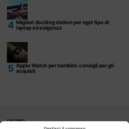
Migliori docking station per ogni tipo di
laptop ed esigenza
Apple Watch per bambini: consigli per gli
acquisti
CHI SIAMO
PUBBLICITÀ
Gestisci il consenso