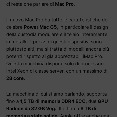
ci resta che parlare di
Mac Pro
.
Il nuovo Mac Pro ha tutte le caratteristiche del
celebre
Power Mac G5
, in particolare il design
della custodia modulare e il telaio interamente
in metallo. I prezzi di questi dispositivi sono
piuttosto alti, ma si tratta di modelli ancora più
potenti rispetto ai già apprezzabili iMac Pro.
Questa macchina dispone solo di processori
Intel Xeon di classe server, con un massimo di
28 core
.
La macchina di cui stiamo parlando, supporta
fino a
1,5 TB
di
memoria DDR4 ECC
, due
GPU
Radeon da 32 GB Veg
a II e fino a
8 TB di
memoria a stato solido
. Apple offre anche una