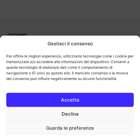
CHI SIAMO
PUBBLICITÀ
Gestisci il consenso
CONTATTI
LAVORA CON NOI
Per offrire le migliori esperienze, utilizziamo tecnologie come i cookie per
memorizzare e/o accedere alle informazioni del dispositivo. Consenti a
queste tecnologie di elaborare dati come il comportamento di
navigazione o ID unici su questo sito. Il mancato consenso o la revoca
del consenso può influire negativamente su alcune funzionalità.
OutOfBit
Outofbit.it partecipa al Programma Affiliazione Amazon EU, un
programma di affiliazione che consente ai siti di percepire una
commissione pubblicitaria pubblicizzando e fornendo link al sito
Accetta
Amazon.it. Amazon e il logo Amazon sono marchi registrati di
Amazon.com, Inc. o delle sue affiliate.
Declina
COPYRIGHT © 2013-2025 OUTOFBIT P.IVA 04140830243, TUTTI I
DIRITTI RISERVATI.
outofbit.it@gmail.com | outofbit@pec.it
Guarda le preferenze
Privacy
Cookie
Note legali