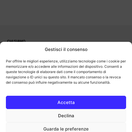
CHI SIAMO
PUBBLICITÀ
Gestisci il consenso
CONTATTI
LAVORA CON NOI
Per offrire le migliori esperienze, utilizziamo tecnologie come i cookie per
memorizzare e/o accedere alle informazioni del dispositivo. Consenti a
queste tecnologie di elaborare dati come il comportamento di
navigazione o ID unici su questo sito. Il mancato consenso o la revoca
del consenso può influire negativamente su alcune funzionalità.
OutOfBit
Outofbit.it partecipa al Programma Affiliazione Amazon EU, un
programma di affiliazione che consente ai siti di percepire una
commissione pubblicitaria pubblicizzando e fornendo link al sito
Accetta
Amazon.it. Amazon e il logo Amazon sono marchi registrati di
Amazon.com, Inc. o delle sue affiliate.
Declina
COPYRIGHT © 2013-2025 OUTOFBIT P.IVA 04140830243, TUTTI I
DIRITTI RISERVATI.
outofbit.it@gmail.com | outofbit@pec.it
Guarda le preferenze
Privacy
Cookie
Note legali