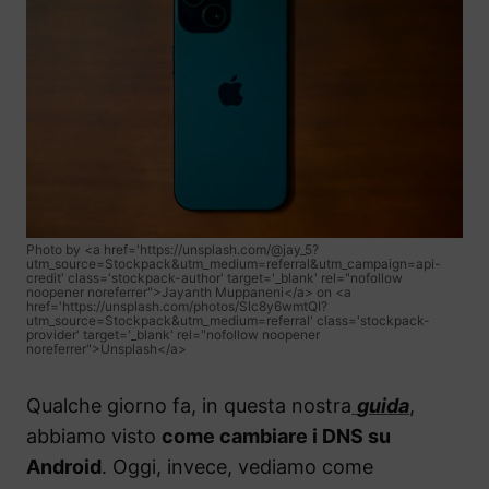
Photo by <a href='https://unsplash.com/@jay_5?
utm_source=Stockpack&utm_medium=referral&utm_campaign=api-
credit' class='stockpack-author' target='_blank' rel="nofollow
noopener noreferrer">Jayanth Muppaneni</a> on <a
href='https://unsplash.com/photos/Slc8y6wmtQI?
utm_source=Stockpack&utm_medium=referral' class='stockpack-
provider' target='_blank' rel="nofollow noopener
noreferrer">Unsplash</a>
Qualche giorno fa, in questa nostra
guida
,
abbiamo visto
come cambiare i DNS su
Android
. Oggi, invece, vediamo come