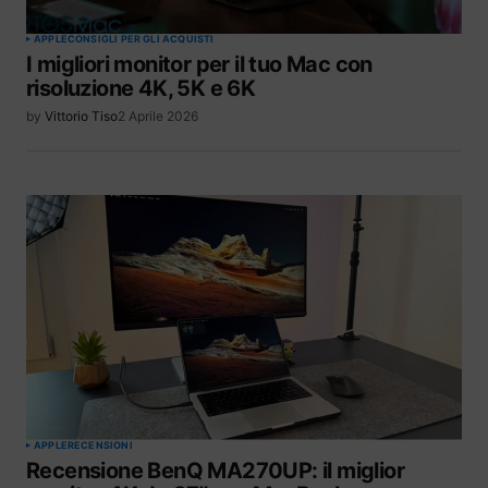
APPLE
CONSIGLI PER GLI ACQUISTI
I migliori monitor per il tuo Mac con
risoluzione 4K, 5K e 6K
by
Vittorio Tiso
2 Aprile 2026
APPLE
RECENSIONI
Recensione BenQ MA270UP: il miglior