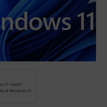
s 11: cos’è?
vio di Windows 11