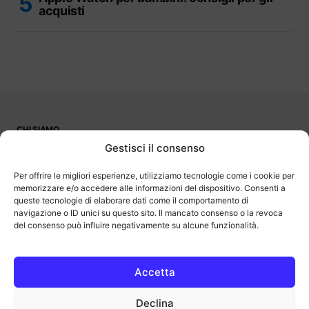
acquisti
CHI SIAMO
PUBBLICITÀ
Gestisci il consenso
CONTATTI
LAVORA CON NOI
Per offrire le migliori esperienze, utilizziamo tecnologie come i cookie per
memorizzare e/o accedere alle informazioni del dispositivo. Consenti a
queste tecnologie di elaborare dati come il comportamento di
navigazione o ID unici su questo sito. Il mancato consenso o la revoca
del consenso può influire negativamente su alcune funzionalità.
OutOfBit
Outofbit.it partecipa al Programma Affiliazione Amazon EU, un
programma di affiliazione che consente ai siti di percepire una
commissione pubblicitaria pubblicizzando e fornendo link al sito
Accetta
Amazon.it. Amazon e il logo Amazon sono marchi registrati di
Amazon.com, Inc. o delle sue affiliate.
Declina
COPYRIGHT © 2013-2025 OUTOFBIT P.IVA 04140830243, TUTTI I