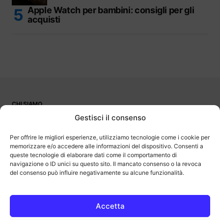
Apple Watch per bambini: consigli per gli
acquisti
CHI SIAMO
PUBBLICITÀ
Gestisci il consenso
CONTATTI
LAVORA CON NOI
Per offrire le migliori esperienze, utilizziamo tecnologie come i cookie per
memorizzare e/o accedere alle informazioni del dispositivo. Consenti a
queste tecnologie di elaborare dati come il comportamento di
navigazione o ID unici su questo sito. Il mancato consenso o la revoca
del consenso può influire negativamente su alcune funzionalità.
OutOfBit
Outofbit.it partecipa al Programma Affiliazione Amazon EU, un
programma di affiliazione che consente ai siti di percepire una
commissione pubblicitaria pubblicizzando e fornendo link al sito
Accetta
Amazon.it. Amazon e il logo Amazon sono marchi registrati di
Amazon.com, Inc. o delle sue affiliate.