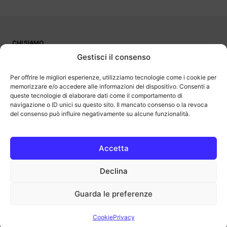
CHI SIAMO
PUBBLICITÀ
Gestisci il consenso
CONTATTI
LAVORA CON NOI
Per offrire le migliori esperienze, utilizziamo tecnologie come i cookie per
memorizzare e/o accedere alle informazioni del dispositivo. Consenti a
queste tecnologie di elaborare dati come il comportamento di
navigazione o ID unici su questo sito. Il mancato consenso o la revoca
del consenso può influire negativamente su alcune funzionalità.
OutOfBit
Outofbit.it partecipa al Programma Affiliazione Amazon EU, un
programma di affiliazione che consente ai siti di percepire una
commissione pubblicitaria pubblicizzando e fornendo link al sito
Accetta
Amazon.it. Amazon e il logo Amazon sono marchi registrati di
Amazon.com, Inc. o delle sue affiliate.
Declina
COPYRIGHT © 2013-2025 OUTOFBIT P.IVA 04140830243, TUTTI I
DIRITTI RISERVATI.
outofbit.it@gmail.com | outofbit@pec.it
Guarda le preferenze
Privacy
Cookie
Note legali
Cookie
Privacy