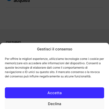
acquisti
CHI SIAMO
PUBBLICITÀ
Gestisci il consenso
CONTATTI
LAVORA CON NOI
Per offrire le migliori esperienze, utilizziamo tecnologie come i cookie per
memorizzare e/o accedere alle informazioni del dispositivo. Consenti a
queste tecnologie di elaborare dati come il comportamento di
navigazione o ID unici su questo sito. Il mancato consenso o la revoca
del consenso può influire negativamente su alcune funzionalità.
OutOfBit
Outofbit.it partecipa al Programma Affiliazione Amazon EU, un
programma di affiliazione che consente ai siti di percepire una
commissione pubblicitaria pubblicizzando e fornendo link al sito
Accetta
Amazon.it. Amazon e il logo Amazon sono marchi registrati di
Amazon.com, Inc. o delle sue affiliate.
Declina
COPYRIGHT © 2013-2025 OUTOFBIT P.IVA 04140830243, TUTTI I
DIRITTI RISERVATI.