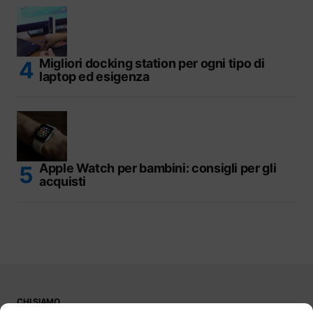
Migliori docking station per ogni tipo di
laptop ed esigenza
Apple Watch per bambini: consigli per gli
acquisti
CHI SIAMO