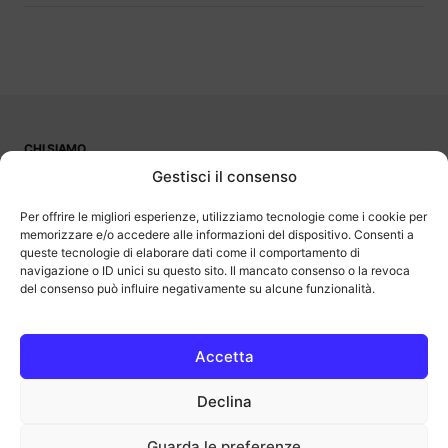
CHI SIAMO
PUBBLICITÀ
Gestisci il consenso
CONTATTI
LAVORA CON NOI
Per offrire le migliori esperienze, utilizziamo tecnologie come i cookie per
memorizzare e/o accedere alle informazioni del dispositivo. Consenti a
queste tecnologie di elaborare dati come il comportamento di
navigazione o ID unici su questo sito. Il mancato consenso o la revoca
del consenso può influire negativamente su alcune funzionalità.
OutOfBit
Outofbit.it partecipa al Programma Affiliazione Amazon EU, un
programma di affiliazione che consente ai siti di percepire una
commissione pubblicitaria pubblicizzando e fornendo link al sito
Accetta
Amazon.it. Amazon e il logo Amazon sono marchi registrati di
Amazon.com, Inc. o delle sue affiliate.
Declina
COPYRIGHT © 2013-2025 OUTOFBIT P.IVA 04140830243, TUTTI I
DIRITTI RISERVATI.
outofbit.it@gmail.com | outofbit@pec.it
Guarda le preferenze