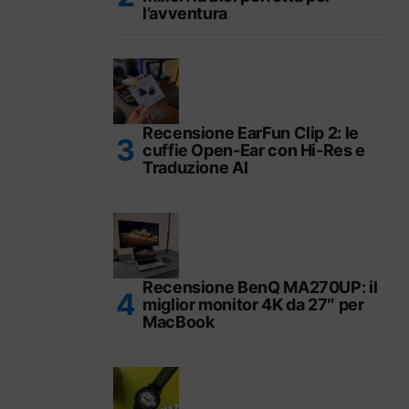
l’avventura
Recensione EarFun Clip 2: le
cuffie Open-Ear con Hi-Res e
Traduzione AI
Recensione BenQ MA270UP: il
miglior monitor 4K da 27″ per
MacBook