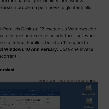
pportato da una guida in linea abbastanza
larsi un problema per i novizi e gli utenti alle
i
: Parallels Desktop 12 esegue sia Windows che
tware in questione riesce ad adattare i software
nza. Infine, Parallels Desktop 12 supporta
di Windows 10 Anniversary
. Cosa che invece
correnti.
versioni