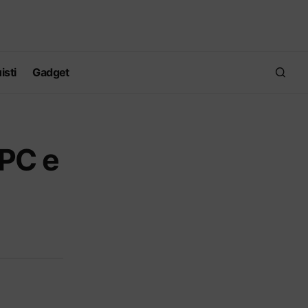
isti
Gadget
 PC e