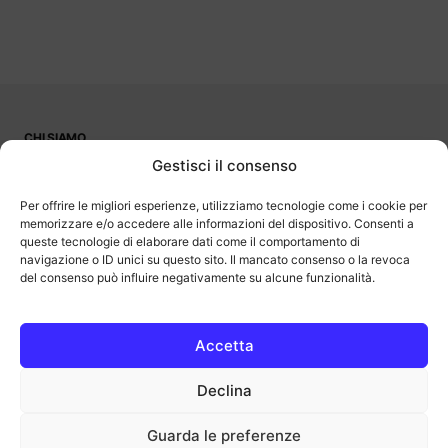
CHI SIAMO
PUBBLICITÀ
Gestisci il consenso
CONTATTI
LAVORA CON NOI
Per offrire le migliori esperienze, utilizziamo tecnologie come i cookie per
memorizzare e/o accedere alle informazioni del dispositivo. Consenti a
queste tecnologie di elaborare dati come il comportamento di
navigazione o ID unici su questo sito. Il mancato consenso o la revoca
del consenso può influire negativamente su alcune funzionalità.
OutOfBit
Outofbit.it partecipa al Programma Affiliazione Amazon EU, un
programma di affiliazione che consente ai siti di percepire una
commissione pubblicitaria pubblicizzando e fornendo link al sito
Accetta
Amazon.it. Amazon e il logo Amazon sono marchi registrati di
Amazon.com, Inc. o delle sue affiliate.
Declina
COPYRIGHT © 2013-2025 OUTOFBIT P.IVA 04140830243, TUTTI I
DIRITTI RISERVATI.
outofbit.it@gmail.com | outofbit@pec.it
Guarda le preferenze
Privacy
Cookie
Note legali