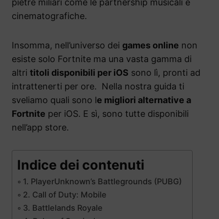
pietre miliari come le partnership musicali e
cinematografiche.
Insomma, nell’universo dei
games online
non
esiste solo Fortnite ma una vasta gamma di
altri
titoli disponibili per iOS
sono lì, pronti ad
intrattenerti per ore. Nella nostra guida ti
sveliamo quali sono l
e migliori alternative a
Fortnite
per iOS. E sì, sono tutte disponibili
nell’app store.
Indice dei contenuti
1. PlayerUnknown’s Battlegrounds (PUBG)
2. Call of Duty: Mobile
3. Battlelands Royale