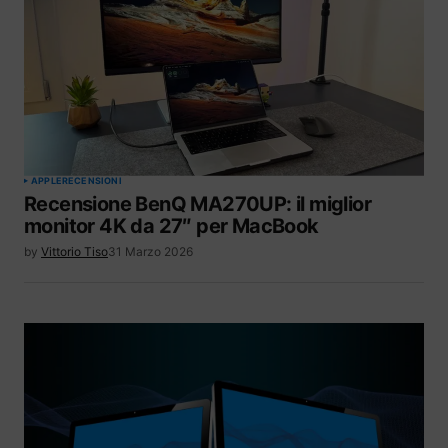
APPLE
RECENSIONI
Recensione BenQ MA270UP: il miglior
monitor 4K da 27″ per MacBook
by
Vittorio Tiso
31 Marzo 2026