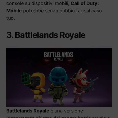
console su dispositivi mobili,
Call of Duty:
Mobile
potrebbe senza dubbio fare al caso
tuo.
3. Battlelands Royale
Battlelands Royale
è una versione