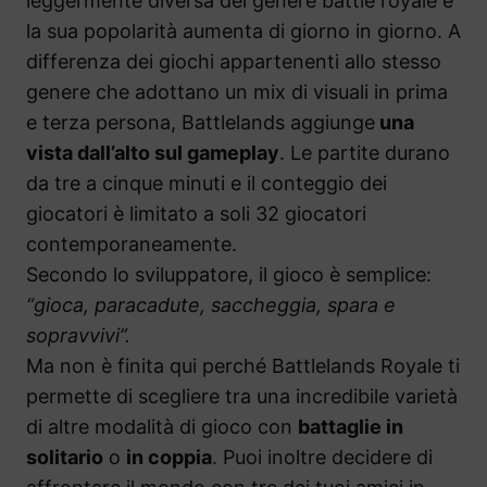
leggermente diversa del genere battle royale e
la sua popolarità aumenta di giorno in giorno. A
differenza dei giochi appartenenti allo stesso
genere che adottano un mix di visuali in prima
e terza persona, Battlelands aggiunge
una
vista dall’alto sul gameplay
. Le partite durano
da tre a cinque minuti e il conteggio dei
giocatori è limitato a soli 32 giocatori
contemporaneamente.
Secondo lo sviluppatore, il gioco è semplice:
“gioca, paracadute, saccheggia, spara e
sopravvivi”.
Ma non è finita qui perché Battlelands Royale ti
permette di scegliere tra una incredibile varietà
di altre modalità di gioco con
battaglie in
solitario
o
in coppia
. Puoi inoltre decidere di