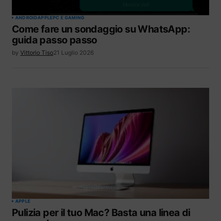
ANDROID
APPLE
PC E GAMING
Come fare un sondaggio su WhatsApp:
guida passo passo
by
Vittorio Tiso
21 Luglio 2026
APPLE
Pulizia per il tuo Mac? Basta una linea di