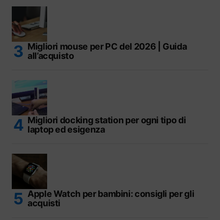
Migliori mouse per PC del 2026 | Guida
all’acquisto
Migliori docking station per ogni tipo di
laptop ed esigenza
Apple Watch per bambini: consigli per gli
acquisti