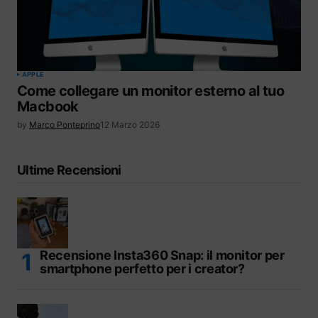
APPLE
Come collegare un monitor esterno al tuo
Macbook
by
Marco Ponteprino
12 Marzo 2026
Ultime Recensioni
Recensione Insta360 Snap: il monitor per
smartphone perfetto per i creator?