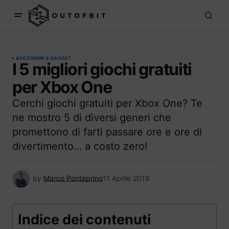
ACCESSORI E GADGET
I 5 migliori giochi gratuiti
per Xbox One
Cerchi giochi gratuiti per Xbox One? Te
ne mostro 5 di diversi generi che
promettono di farti passare ore e ore di
divertimento… a costo zero!
by
Marco Ponteprino
11 Aprile 2018
Indice dei contenuti