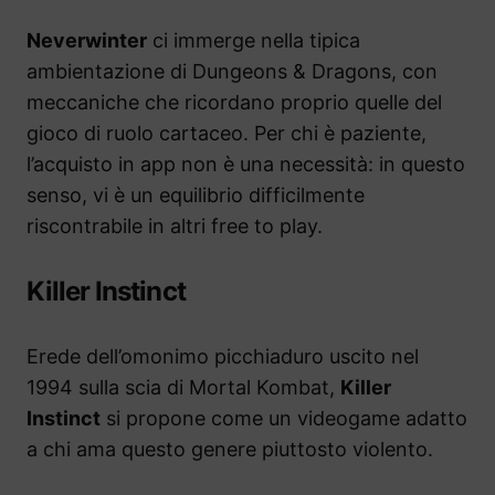
Neverwinter
ci immerge nella tipica
ambientazione di Dungeons & Dragons, con
meccaniche che ricordano proprio quelle del
gioco di ruolo cartaceo. Per chi è paziente,
l’acquisto in app non è una necessità: in questo
senso, vi è un equilibrio difficilmente
riscontrabile in altri free to play.
Killer Instinct
Erede dell’omonimo picchiaduro uscito nel
1994 sulla scia di Mortal Kombat,
Killer
Instinct
si propone come un videogame adatto
a chi ama questo genere piuttosto violento.