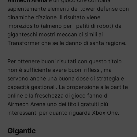
Airmech Arena
è un gioco che combina
sapientemente elementi del tower defense con
dinamiche d’azione. Il risultato viene
impreziosito (almeno per i patiti di robot) da
giganteschi mostri meccanici simili ai
Transformer che se le danno di santa ragione.
Per ottenere buoni risultati con questo titolo
non è sufficiente avere buoni riflessi, ma
servono anche una buona dose di strategia e
capacità gestionali. La propensione alle partite
online e la freschezza di gioco fanno di
Airmech Arena uno dei titoli gratuiti più
interessanti per quanto riguarda Xbox One.
Gigantic