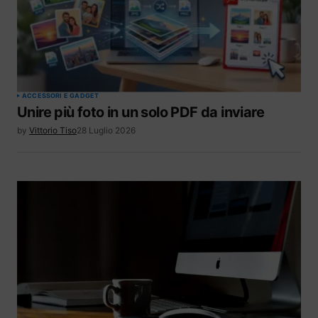
ACCESSORI E GADGET
Unire più foto in un solo PDF da inviare
by
Vittorio Tiso
28 Luglio 2026