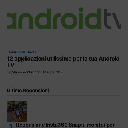
ACCESSORI E GADGET
12 applicazioni utilissime per la tua Android
TV
by
Marco Ponteprino
6 Maggio 2026
Ultime Recensioni
Recensione Insta360 Snap: il monitor per