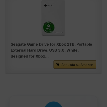
Seagate Game Drive for Xbox 2TB, Portable
External Hard Drive, USB 3.0, White,
designed for Xbox...
Acquista su Amazon