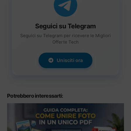
Seguici su Telegram
Seguici su Telegram per ricevere le Migliori
Offerte Tech
Unisciti ora
Potrebbero interessarti: