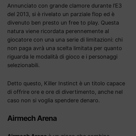
Annunciato con grande clamore durante l’E3
del 2013, si è rivelato un parziale flop ed è
divenuto ben presto un free to play. Questa
natura viene ricordata perennemente al
giocatore con una una serie di limitazioni: chi
non paga avrà una scelta limitata per quanto
riguarda le modalità di gioco e i personaggi
selezionabili.
Detto questo, Killer Instinct è un titolo capace
di offrire ore e ore di divertimento, anche nel
caso non si voglia spendere denaro.
Airmech Arena