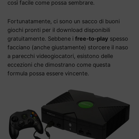
così facile come possa sembrare.
Fortunatamente, ci sono un sacco di buoni
giochi pronti per il download disponibili
gratuitamente. Sebbene i
free-to-play
spesso
facciano (anche giustamente) storcere il naso
a parecchi videogiocatori, esistono delle
eccezioni che dimostrano come questa
formula possa essere vincente.