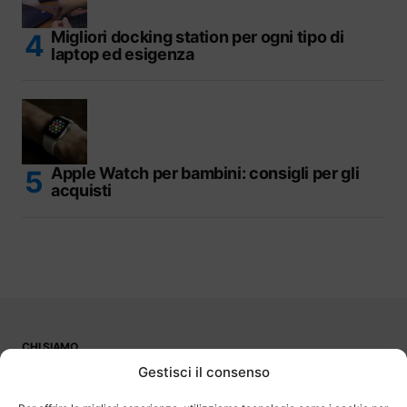
Migliori docking station per ogni tipo di
laptop ed esigenza
Apple Watch per bambini: consigli per gli
acquisti
CHI SIAMO
PUBBLICITÀ
Gestisci il consenso
CONTATTI
LAVORA CON NOI