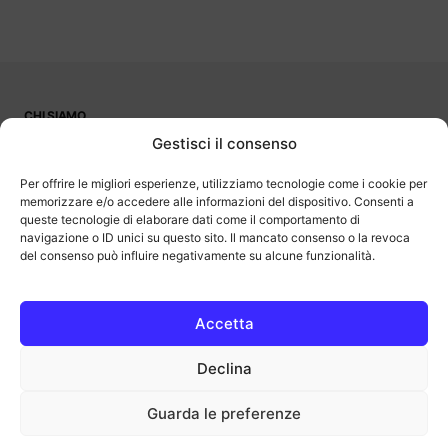
CHI SIAMO
PUBBLICITÀ
Gestisci il consenso
CONTATTI
LAVORA CON NOI
Per offrire le migliori esperienze, utilizziamo tecnologie come i cookie per
memorizzare e/o accedere alle informazioni del dispositivo. Consenti a
queste tecnologie di elaborare dati come il comportamento di
navigazione o ID unici su questo sito. Il mancato consenso o la revoca
del consenso può influire negativamente su alcune funzionalità.
OutOfBit
Outofbit.it partecipa al Programma Affiliazione Amazon EU, un
programma di affiliazione che consente ai siti di percepire una
commissione pubblicitaria pubblicizzando e fornendo link al sito
Accetta
Amazon.it. Amazon e il logo Amazon sono marchi registrati di
Amazon.com, Inc. o delle sue affiliate.
Declina
COPYRIGHT © 2013-2025 OUTOFBIT P.IVA 04140830243, TUTTI I
DIRITTI RISERVATI.
outofbit.it@gmail.com | outofbit@pec.it
Guarda le preferenze
Privacy
Cookie
Note legali