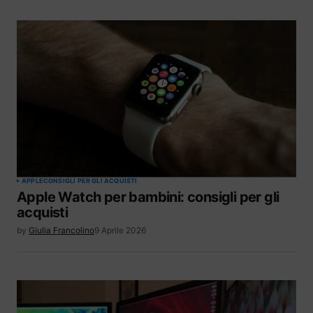
APPLE
CONSIGLI PER GLI ACQUISTI
Apple Watch per bambini: consigli per gli
acquisti
by
Giulia Francolino
9 Aprile 2026