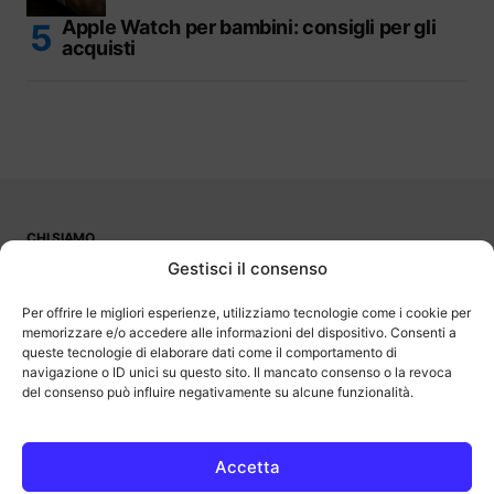
Apple Watch per bambini: consigli per gli
acquisti
CHI SIAMO
PUBBLICITÀ
Gestisci il consenso
CONTATTI
LAVORA CON NOI
Per offrire le migliori esperienze, utilizziamo tecnologie come i cookie per
memorizzare e/o accedere alle informazioni del dispositivo. Consenti a
queste tecnologie di elaborare dati come il comportamento di
navigazione o ID unici su questo sito. Il mancato consenso o la revoca
del consenso può influire negativamente su alcune funzionalità.
OutOfBit
Outofbit.it partecipa al Programma Affiliazione Amazon EU, un
programma di affiliazione che consente ai siti di percepire una
commissione pubblicitaria pubblicizzando e fornendo link al sito
Accetta
Amazon.it. Amazon e il logo Amazon sono marchi registrati di
Amazon.com, Inc. o delle sue affiliate.