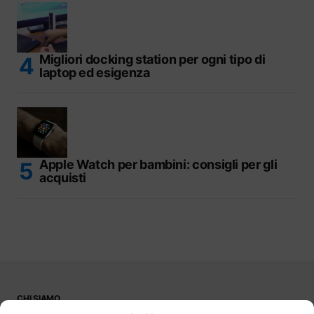
Migliori docking station per ogni tipo di
laptop ed esigenza
Apple Watch per bambini: consigli per gli
acquisti
CHI SIAMO
PUBBLICITÀ