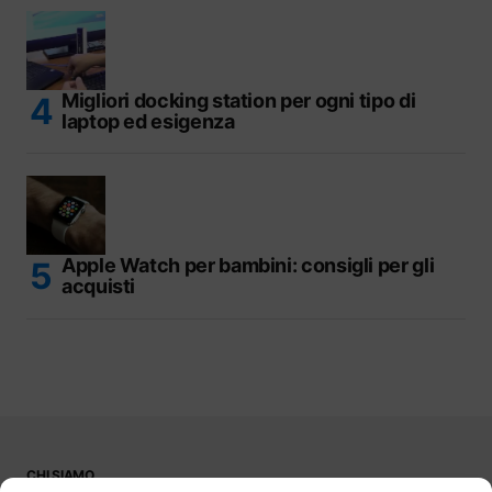
Migliori docking station per ogni tipo di
laptop ed esigenza
Apple Watch per bambini: consigli per gli
acquisti
CHI SIAMO