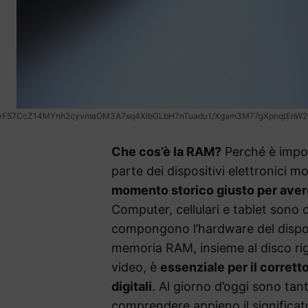
yHwF57CcZ14MYnh2cyvmaOM3A7sq4XibGLbH7nTuadu1/Xgam3M77gXpnqtEn
Che cos’è la RAM?
Perché è impor
parte dei dispositivi elettronici 
momento storico giusto per ave
Computer, cellulari e tablet sono 
compongono l’hardware del dispos
memoria RAM, insieme al disco rig
video, è
essenziale per il corretto
digitali
. Al giorno d’oggi sono ta
comprendere appieno il significat