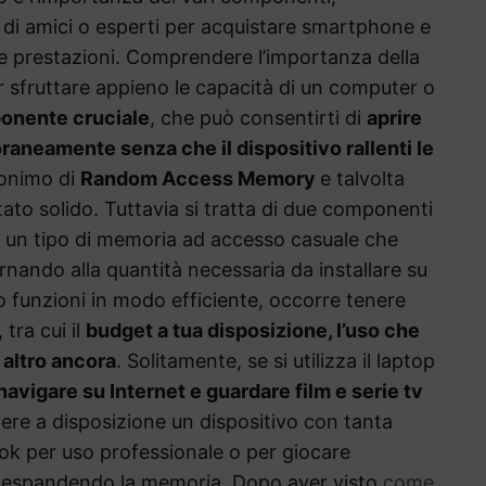
io di amici o esperti per acquistare smartphone e
e prestazioni. Comprendere l’importanza della
fruttare appieno le capacità di un computer o
onente cruciale
, che può consentirti di
aprire
neamente senza che il dispositivo rallenti le
ronimo di
Random Access Memory
e talvolta
ato solido. Tuttavia si tratta di due componenti
 un tipo di memoria ad accesso casuale che
rnando alla quantità necessaria da installare su
o funzioni in modo efficiente, occorre tenere
 tra cui il
budget a tua disposizione, l’uso che
 altro ancora
. Solitamente, se si utilizza il laptop
navigare su Internet e guardare film e serie tv
ere a disposizione un dispositivo con tanta
ook per uso professionale o per giocare
i espandendo la memoria. Dopo aver visto
come