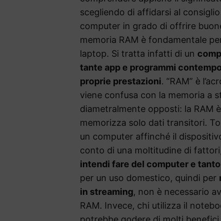
scegliendo di affidarsi al consigl
computer in grado di offrire buon
memoria RAM è fondamentale per s
laptop. Si tratta infatti di un
comp
tante app e programmi contempora
proprie prestazioni
. “RAM” è l’ac
viene confusa con la memoria a st
diametralmente opposti: la RAM è
memorizza solo dati transitori. To
un computer affinché il dispositiv
conto di una moltitudine di fattori,
intendi fare del computer e tanto
per un uso domestico, quindi per
in streaming
, non è necessario av
RAM. Invece, chi utilizza il noteb
potrebbe godere di molti benefic