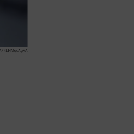
DAF4LHMqqAgAA