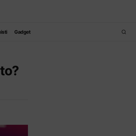
isti
Gadget
nto?