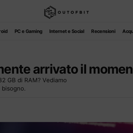
oid
PC e Gaming
Internet e Social
Recensioni
Acqu
mente arrivato il mome
i 32 GB di RAM? Vediamo
 bisogno.