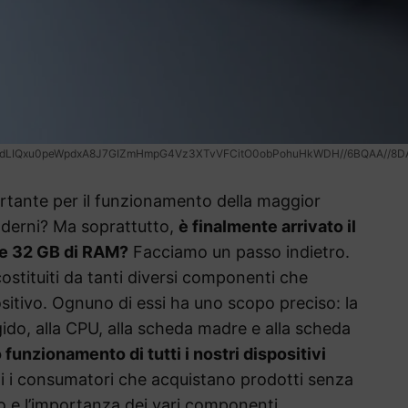
W2dLIQxu0peWpdxA8J7GIZmHmpG4Vz3XTvVFCitO0obPohuHkWDH//6BQAA//8
tante per il funzionamento della maggior
moderni? Ma soprattutto,
è finalmente arrivato il
re 32 GB di RAM?
Facciamo un passo indietro.
costituiti da tanti diversi componenti che
itivo. Ognuno di essi ha uno scopo preciso: la
ido, alla CPU, alla scheda madre e alla scheda
 funzionamento di tutti i nostri dispositivi
nti i consumatori che acquistano prodotti senza
o e l’importanza dei vari componenti,