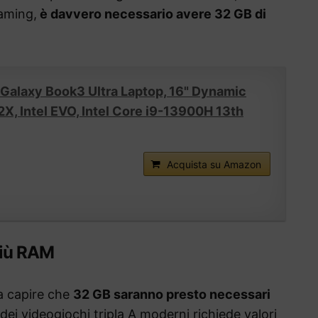
aming,
è davvero necessario avere 32 GB di
alaxy Book3 Ultra Laptop, 16" Dynamic
, Intel EVO, Intel Core i9-13900H 13th
Acquista su Amazon
più RAM
 a capire che
32 GB saranno presto necessari
 dei videogiochi tripla A moderni richiede valori