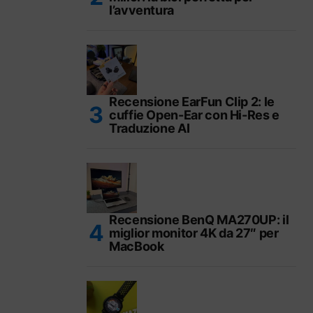
l’avventura
Recensione EarFun Clip 2: le
cuffie Open-Ear con Hi-Res e
Traduzione AI
Recensione BenQ MA270UP: il
miglior monitor 4K da 27″ per
MacBook